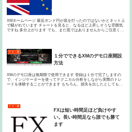
XMホームページ 最近ポンド円が底を打ったのではないかとネット上
で騒がれています チャートを見ると、なるほど上昇しそうな雰囲気
ですね 多分上がります でも、まだ底ではありませんからご注意くだ
さい ポンド円の底は１００円割れ付近だと...
ＦＸ・株
１分でできるXMのデモ口座開設
方法
XMのデモ口座は無期限で使用できます 登録は１分で完了しますの
で、インジケーターを使ってテクニカル分析をしながら実際のトレ
ードを体験することができます もちろん、損失を出したとしてもデ
モ口座なので、実際に損失が発生することはありません ...
ＦＸ・株
FXは短い時間足ほど負けやす
い。長い時間足なら誰でも勝て
ます