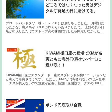
どころではなくなった男はデジ
タル庁発足の日に賭けてる。
ブロードバンドタワー株（３７７６）は底打ちしました。 月曜日だ
ったかな、出来高が８００万株くらいありましたね。 上髭の長い日
足が出現しただけでストップ高の株価に指したら約定しなかった。
手持ちの現金がないから少しだけ売りたいんだよ。 ...
ＦＸ・株
KIWAMI極口座の登場でXMが名
実ともに海外FX界ナンバー1に
返り咲く！
KIWAMI極口座はスタンダード口座のスプレッドが狭いバージョンだ
と考えても良さそうです。 ただし、XMPが付与されないのと入金ボ
ーナスが貰えないので注意が必要。新規口座開設ボーナスの3000円
は貰えます。 スワップフリー仕様なので維持...
ＦＸ・株
ポンド円底取り合戦