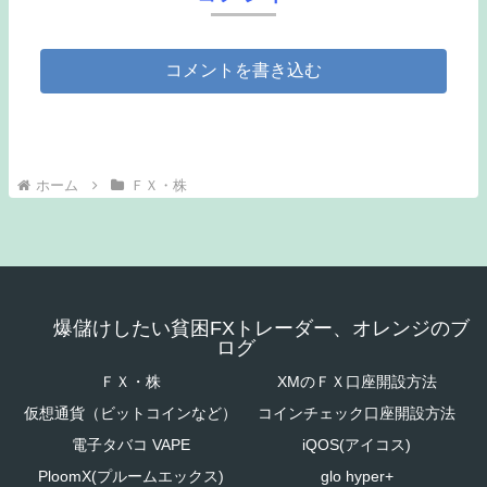
コメントを書き込む
ホーム
ＦＸ・株
爆儲けしたい貧困FXトレーダー、オレンジのブ
ログ
ＦＸ・株
XMのＦＸ口座開設方法
仮想通貨（ビットコインなど）
コインチェック口座開設方法
電子タバコ VAPE
iQOS(アイコス)
PloomX(プルームエックス)
glo hyper+