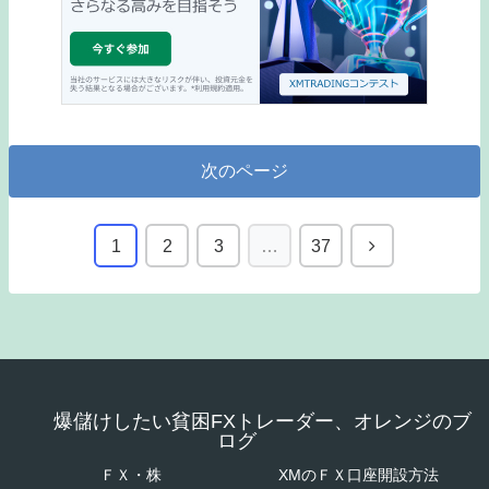
次のページ
1
2
3
…
37
爆儲けしたい貧困FXトレーダー、オレンジのブ
ログ
ＦＸ・株
XMのＦＸ口座開設方法