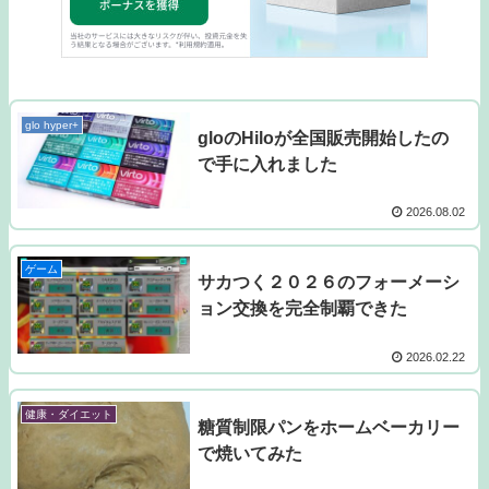
glo hyper+
gloのHiloが全国販売開始したの
で手に入れました
2026.08.02
ゲーム
サカつく２０２６のフォーメーシ
ョン交換を完全制覇できた
2026.02.22
健康・ダイエット
糖質制限パンをホームベーカリー
で焼いてみた