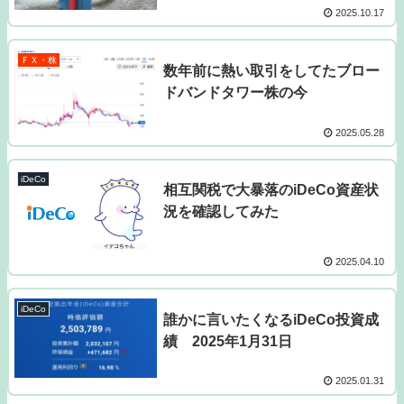
2025.10.17
ＦＸ・株
数年前に熱い取引をしてたブロー
ドバンドタワー株の今
2025.05.28
iDeCo
相互関税で大暴落のiDeCo資産状
況を確認してみた
2025.04.10
iDeCo
誰かに言いたくなるiDeCo投資成
績 2025年1月31日
2025.01.31