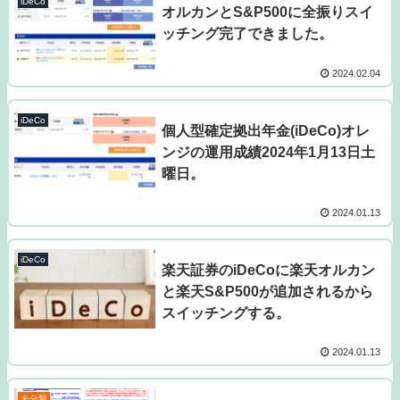
iDeCo
オルカンとS&P500に全振りスイ
ッチング完了できました。
2024.02.04
iDeCo
個人型確定拠出年金(iDeCo)オレ
ンジの運用成績2024年1月13日土
曜日。
2024.01.13
iDeCo
楽天証券のiDeCoに楽天オルカン
と楽天S&P500が追加されるから
スイッチングする。
2024.01.13
未分類