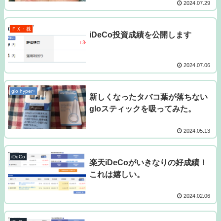
2024.07.29
ＦＸ・株
iDeCo投資成績を公開します
2024.07.06
glo hyper+
新しくなったタバコ葉が落ちない
gloスティックを吸ってみた。
2024.05.13
iDeCo
楽天iDeCoがいきなりの好成績！
これは嬉しい。
2024.02.06