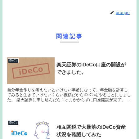
orange
関連記事
iDeCo
楽天証券のiDeCo口座の開設が
できました。
自分年金作りを考えないといけない年齢になって、年金額を計算し
てみると生きていけないくらい低額だからiDeCoをやることにしまし
た。 楽天証券に申し込んだら１ヶ月かからずに口座開設が完了。 岸
田政権の目玉が所得倍増計画なだけに、かつてのア...
iDeCo
相互関税で大暴落のiDeCo資産
状況を確認してみた