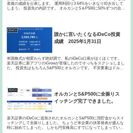
直後の成績を公表します。 運用利回り3.64%をいきなり叩き出して
しまう。 投資先の内訳です。 オルカンとS＆P500に50%ずつの合計
100%。 毎月こ...
iDeCo
誰かに言いたくなるiDeCo投資
成績 2025年1月31日
米国株式が相変わらず絶好調で、私のiDeCo口座がほくほくです。
楽天証券に新アプリのiGrowが登場したのでそっちをスクショしまし
た。 投資先はもちろんS&P500とオルカンです。 不安要素はドル円
がかなり円安の時に始めてし...
iDeCo
オルカンとS&P500に全振りス
イッチング完了できました。
楽天証券のiDeCoに追加されたオルカンとS&P500に預貯金からスイ
ッチングして全振りしました。 ちょうど米企業の決算発表が盛んな
時に始めてしまった。 しかも円安株高にすでになってしまっている
という不安。 もしかして頂上なのではな...