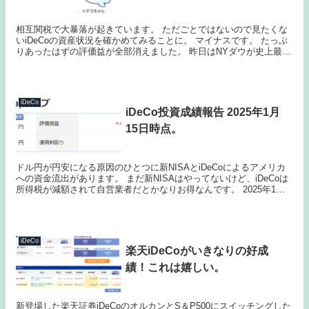
相互関税で大暴落が起きています。 ただごとではないので見たくな
いiDeCoの資産状況を確かめてみることに。 マイナスです。 たっぷ
りあったはずの評価益が全部消えました。 昨日はNYダウが史上最大
の大暴騰をしたのにもかかわらず...
iDeCo
iDeCo投資成績報告 2025年1月
15日時点。
ドル円が円安になる原因のひとつに新NISAとiDeCoによるアメリカ
への資金流出があります。 まだ新NISAはやってないけど、iDeCoは
所得税が減額されて自営業者だとかなりお得なんです。 2025年1月
15日時点での評価額。 ...
iDeCo
楽天iDeCoがいきなりの好成
績！これは嬉しい。
新登場した楽天証券iDeCoのオルカンとS＆P500にスイッチングした