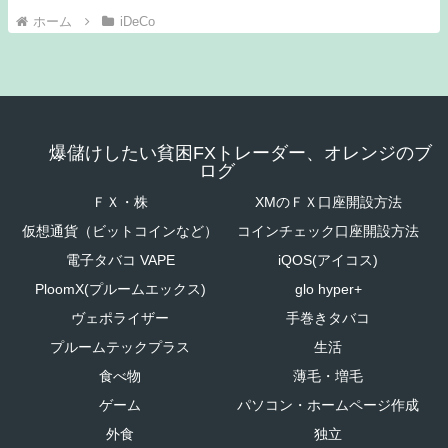
ホーム
iDeCo
爆儲けしたい貧困FXトレーダー、オレンジのブ
ログ
ＦＸ・株
XMのＦＸ口座開設方法
仮想通貨（ビットコインなど）
コインチェック口座開設方法
電子タバコ VAPE
iQOS(アイコス)
PloomX(プルームエックス)
glo hyper+
ヴェポライザー
手巻きタバコ
プルームテックプラス
生活
食べ物
薄毛・増毛
ゲーム
パソコン・ホームページ作成
外食
独立