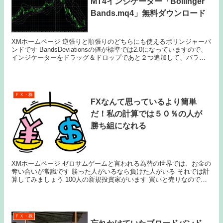
MT4インジケーター「Bollinger
Bands.mq4」無料ダウンロード
XMホームページ 逆張りと順張りのどちらにも使えるボリンジャーバ
ンドです BandsDeviationsの値が標準では2.0になっていますので、
インジケーターをドラッグ＆ドロップであと２つ追加して、パラメ
ータの入力を変更で1.0と3...
ＦＸ・株
FXなんて思っているより簡単
だ！私の計算では５０％の人が
勝ち組になれる
XMホームページ ゼロサムゲームと言われる為替の世界では、お金の
奪い合いが常識です 勝った人がいるなら負けた人がいる それでは計
算してみましょう 100人の新規投資家がいます 買いと売りなので勝
率は５０％です 50人勝って50人負け...
ＦＸ・株