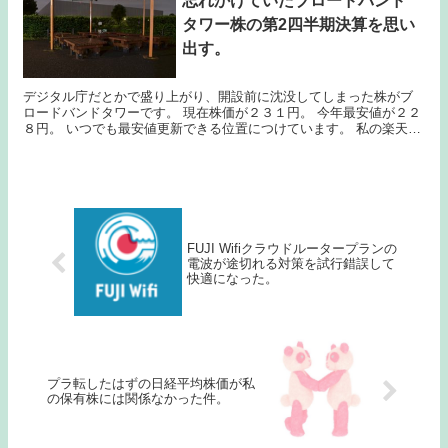
忘れかけていたブロードバンド
タワー株の第2四半期決算を思い
出す。
デジタル庁だとかで盛り上がり、開設前に沈没してしまった株がブ
ロードバンドタワーです。 現在株価が２３１円。 今年最安値が２２
８円。 いつでも最安値更新できる位置につけています。 私の楽天口
座はブロードバンドタワーの含み損にまみれて起...
FUJI Wifiクラウドルータープランの
電波が途切れる対策を試行錯誤して
快適になった。
プラ転したはずの日経平均株価が私
の保有株には関係なかった件。