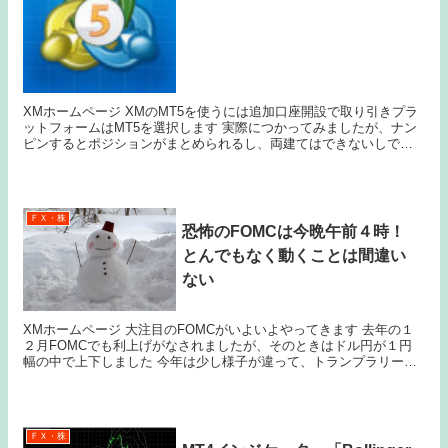
XMホームページ XMのMT5を使うには追加口座開設で取り引きプラ
ットフォームはMT5を選択します 実際につかってみましたが、ナン
ピンするとポジションがまとめられるし、両建てはできないしで
MT4に戻ることにしました インジケーターの種...
ＦＸ・株
恐怖のFOMCは今晩午前４時！
とんでもなく動くことは間違い
ない
XMホームページ 大注目のFOMCがいよいよやってきます 去年の１
２月FOMCでも利上げがなされましたが、そのときはドル円が１円
幅の中で上下しました 今年は少し様子が違って、トランプラリー相
場と重なって織り込み過ぎてしまっています ...
ＦＸ・株