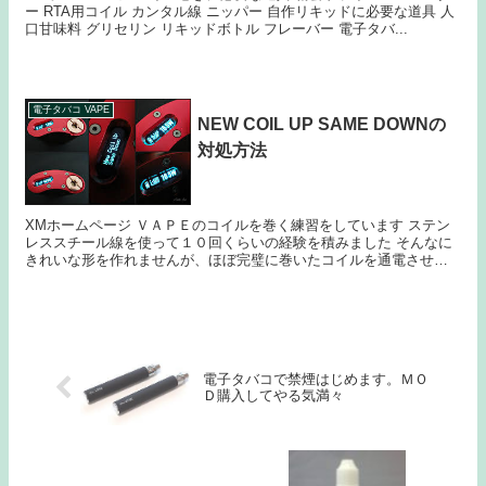
ー RTA用コイル カンタル線 ニッパー 自作リキッドに必要な道具 人
口甘味料 グリセリン リキッドボトル フレーバー 電子タバ...
電子タバコ VAPE
NEW COIL UP SAME DOWNの
対処方法
XMホームページ ＶＡＰＥのコイルを巻く練習をしています ステン
レススチール線を使って１０回くらいの経験を積みました そんなに
きれいな形を作れませんが、ほぼ完璧に巻いたコイルを通電させる
ことができるようになりました 私の備忘録として...
電子タバコで禁煙はじめます。ＭＯ
Ｄ購入してやる気満々