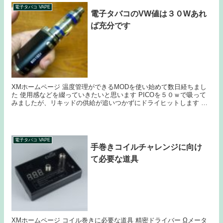
電子タバコ VAPE
電子タバコのVW値は３０Wあれ
ば充分です
XMホームページ 温度管理ができるMODを使い始めて数日経ちまし
た 使用感などを綴っていきたいと思います PICOを５０ｗで吸って
みましたが、リキッドの供給が追いつかずにドライヒットします ド
ライヒットの原因はコットンの詰め込み具合...
電子タバコ VAPE
手巻きコイルチャレンジに向け
て必要な道具
XMホームページ コイル巻きに必要な道具 精密ドライバー Ωメータ