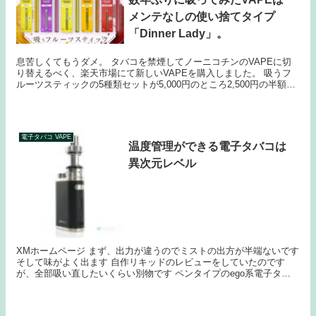
メンテなしの使い捨てタイプ
「Dinner Lady」。
息苦しくてもうダメ。 タバコを禁煙してノーニコチンのVAPEに切
り替えるべく、楽天市場にて新しいVAPEを購入しました。 吸うフ
ルーツスティックの5種類セットが5,000円のところ2,500円の半額で
買えてしまうらしくポチった。 ...
電子タバコ VAPE
温度管理ができる電子タバコは
異次元レベル
XMホームページ まず、出力が違うのでミストの出方が半端ないです
そして味がよく出ます 自作リキッドのレビューをしていたのです
が、全部吸い直したいくらい別物です ペンタイプのego系電子タバ
コではおもちゃ程度の代物だとわかりました ...