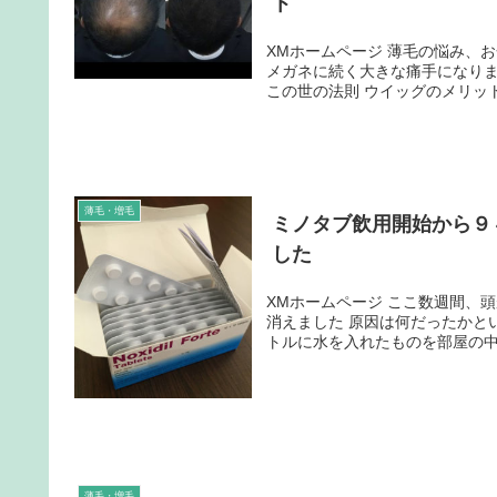
ト
XMホームページ 薄毛の悩み、お金がかかります 定期的に出費する生活必需品はコンタクトレンズ、
メガネに続く大きな痛手になります できるだけ安く済ませたいのが本音ですが、良いもの
この世の法則 ウイッグのメリット・
薄毛・増毛
ミノタブ飲用開始から９
した
XMホームページ ここ数週間、頭がクラクラする症状に悩まされていましたが、今日その症状が完全に
消えました 原因は何だったかというと、車でタバコの灰皿代わりに置いてあったアルミ製のペットボ
トルに水を入れたものを部屋の中に
薄毛・増毛