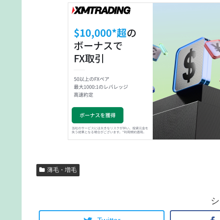
薄毛・増毛
シ