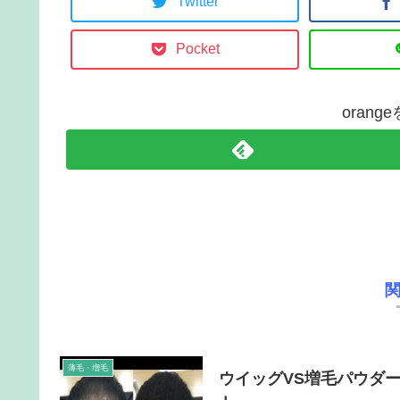
Twitter
Pocket
oran
薄毛・増毛
ウイッグVS増毛パウダ