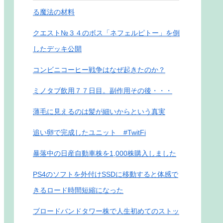
る魔法の材料
クエスト№３４のボス「ネフェルピトー」を倒
したデッキ公開
コンビニコーヒー戦争はなぜ起きたのか？
ミノタブ飲用７７日目。副作用その後・・・
薄毛に見えるのは髪が細いからという真実
追い卵で完成したユニット #TwitFi
暴落中の日産自動車株を1,000株購入しました
PS4のソフトを外付けSSDに移動すると体感で
きるロード時間短縮になった
ブロードバンドタワー株で人生初めてのストッ