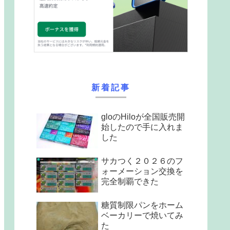
新着記事
gloのHiloが全国販売開
始したので手に入れま
した
サカつく２０２６のフ
ォーメーション交換を
完全制覇できた
糖質制限パンをホーム
ベーカリーで焼いてみ
た