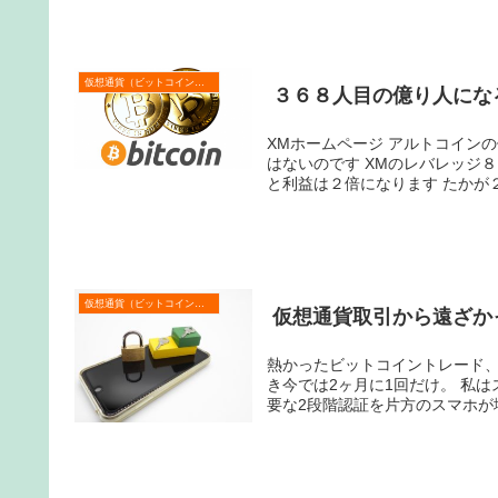
仮想通貨（ビットコインなど）
３６８人目の億り人にな
XMホームページ アルトコインの価格は安いのですが、１０万円が２０万円になってもうれしいほどで
はないのです XMのレバレッジ８８８倍で１０万円を２０万円にして、その資金でアルトコインを買う
と利益は２倍に
仮想通貨（ビットコインなど）
仮想通貨取引から遠ざか
熱かったビットコイントレード
き今では2ヶ月に1回だけ。 私はスマホを2台持ちしていますけど、仮想通貨取引所へのログインに必
要な2段階認証を片方のスマホが壊