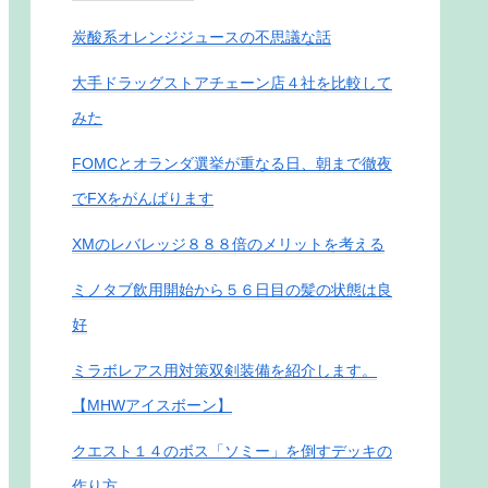
炭酸系オレンジジュースの不思議な話
大手ドラッグストアチェーン店４社を比較して
みた
FOMCとオランダ選挙が重なる日、朝まで徹夜
でFXをがんばります
XMのレバレッジ８８８倍のメリットを考える
ミノタブ飲用開始から５６日目の髪の状態は良
好
ミラボレアス用対策双剣装備を紹介します。
【MHWアイスボーン】
クエスト１４のボス「ソミー」を倒すデッキの
作り方