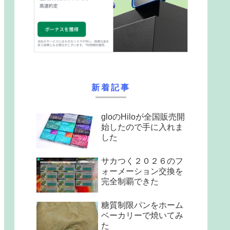
新着記事
gloのHiloが全国販売開
始したので手に入れま
した
サカつく２０２６のフ
ォーメーション交換を
完全制覇できた
糖質制限パンをホーム
ベーカリーで焼いてみ
た