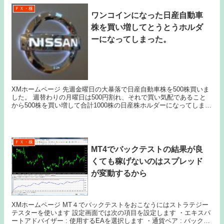
ＦＸ・株
ワンコインになった日産自動車
株を買い増してとうとうホルダ
ーになってしまった。
XMホームページ 先週金曜日の大暴落で日産自動車株を500株買いま
した。 週替わりの月曜日は500円割れ、それで買い気配であること
から500株を買い増して合計1000株の日産株ホルダーになってしまい
ました。 ここが底値でない気がするの...
ＦＸ・株
MT4でバックテストの結果が良
くても稼げないのはスプレッド
が変動するから
XMホームページ MT４でバックテストをおこなうにはストラテジー
テスターを使います 設定画面では次の項目を設定します ・エキスパ
ートアドバイザー : 使用するEAを選択します ・通貨ペア : バックテ