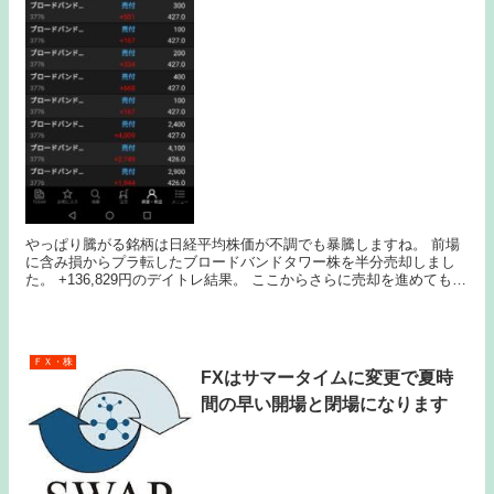
やっぱり騰がる銘柄は日経平均株価が不調でも暴騰しますね。 前場
に含み損からプラ転したブロードバンドタワー株を半分売却しまし
た。 +136,829円のデイトレ結果。 ここからさらに売却を進めてもう
少し利益が膨らんでいます。 機関の...
ＦＸ・株
FXはサマータイムに変更で夏時
間の早い開場と閉場になります