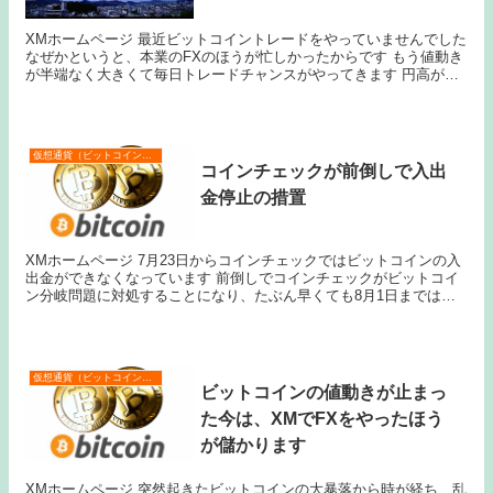
XMホームページ 最近ビットコイントレードをやっていませんでした
なぜかというと、本業のFXのほうが忙しかったからです もう値動き
が半端なく大きくて毎日トレードチャンスがやってきます 円高が進
んでショートが厳しくなってきたので、久し...
仮想通貨（ビットコインなど）
コインチェックが前倒しで入出
金停止の措置
XMホームページ 7月23日からコインチェックではビットコインの入
出金ができなくなっています 前倒しでコインチェックがビットコイ
ン分岐問題に対処することになり、たぶん早くても8月1日まではビ
ットコイントレードは現在入金している分でしか買...
仮想通貨（ビットコインなど）
ビットコインの値動きが止まっ
た今は、XMでFXをやったほう
が儲かります
XMホームページ 突然起きたビットコインの大暴落から時が経ち、乱