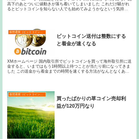
高下のあとついに値動きが落ち着いてしまいました これだけ騒がれ
るとビットコインを知らない人でも始めてみようかなという気持ち
になってしまいますね 私もその１人なんですけどね...
仮想通貨（ビットコインなど）
ビットコイン送付は整数にする
と着金が速くなる
XMホームページ 国内取引所でビットコインを買って海外取引所に送
金すると、いまではもう1時間以上待つことが当たり前になってきま
した この送金から着金までの時間を速くする方法がなんとなくある
のでご紹介したいと思います まず、手数料は最高...
仮想通貨（ビットコインなど）
買ったばかりの草コイン売却利
益が120万円なり