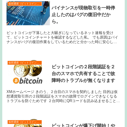
仮想通貨（ビットコインなど）
バイナンスが現物取引を一時停
止したのはバグの復旧中だか
ら。
ビットコインが下落したと大騒ぎになっているネット速報を受け
て、ビットコインチャートを確認するなどした私。 でも原因はバイ
ナンスがバグの復旧作業をしているためだと分かった時に安心しま
した。 ビットコイン価格は下落したといっても正常の範囲内...
仮想通貨（ビットコインなど）
ビットコインの２段階認証を２
台のスマホで共有することで故
障時のトラブルが無くなります
XMホームページ きのう、２台目のスマホを契約しました 目的は仮
想通貨取引所の２段階認証をスマホの故障でログインできなくなる
トラブルを防ぐためです ２台同時にQRコードを読み込ませること
で、２台のスマホで２段階認証が設定できます ま...
仮想通貨（ビットコインなど）
ビットコインが爆下げ開始！や