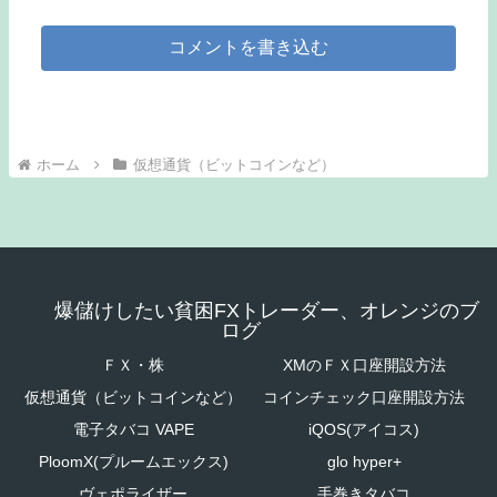
コメントを書き込む
ホーム
仮想通貨（ビットコインなど）
爆儲けしたい貧困FXトレーダー、オレンジのブ
ログ
ＦＸ・株
XMのＦＸ口座開設方法
仮想通貨（ビットコインなど）
コインチェック口座開設方法
電子タバコ VAPE
iQOS(アイコス)
PloomX(プルームエックス)
glo hyper+
ヴェポライザー
手巻きタバコ