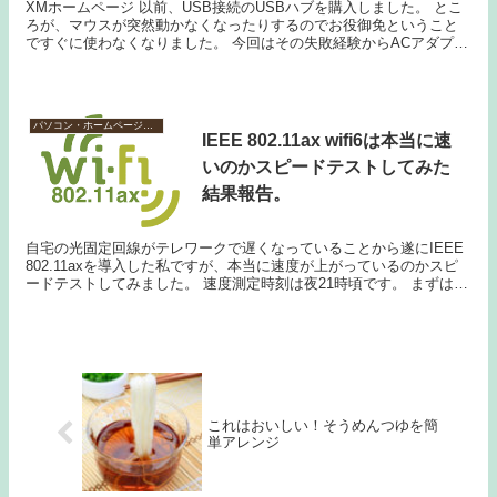
XMホームページ 以前、USB接続のUSBハブを購入しました。 とこ
ろが、マウスが突然動かなくなったりするのでお役御免ということ
ですぐに使わなくなりました。 今回はその失敗経験からACアダプタ
付きのUSBハブを購入することにしました。...
パソコン・ホームページ作成
IEEE 802.11ax wifi6は本当に速
いのかスピードテストしてみた
結果報告。
自宅の光固定回線がテレワークで遅くなっていることから遂にIEEE
802.11axを導入した私ですが、本当に速度が上がっているのかスピ
ードテストしてみました。 速度測定時刻は夜21時頃です。 まずは
11a。 そして11g。 ...
これはおいしい！そうめんつゆを簡
単アレンジ