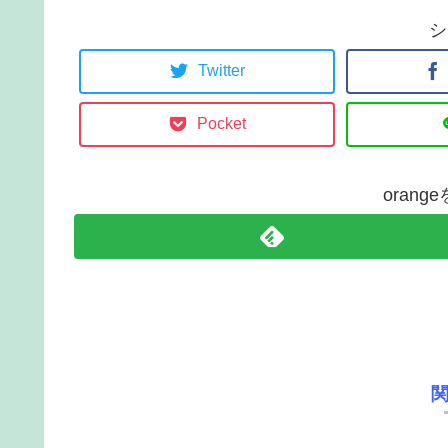
シ
Twitter
Pocket
oran