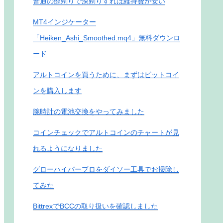
普通の髭剃りで深剃りすれば維持費が安い
MT4インジケーター
「Heiken_Ashi_Smoothed.mq4」無料ダウンロ
ード
アルトコインを買うために、まずはビットコイ
ンを購入します
腕時計の電池交換をやってみました
コインチェックでアルトコインのチャートが見
れるようになりました
グローハイパープロをダイソー工具でお掃除し
てみた
BittrexでBCCの取り扱いを確認しました