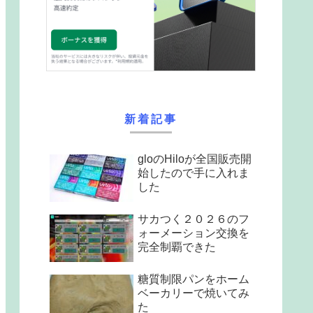
新着記事
gloのHiloが全国販売開
始したので手に入れま
した
サカつく２０２６のフ
ォーメーション交換を
完全制覇できた
糖質制限パンをホーム
ベーカリーで焼いてみ
た