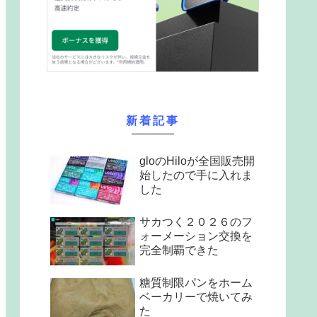
新着記事
gloのHiloが全国販売開
始したので手に入れま
した
サカつく２０２６のフ
ォーメーション交換を
完全制覇できた
糖質制限パンをホーム
ベーカリーで焼いてみ
た