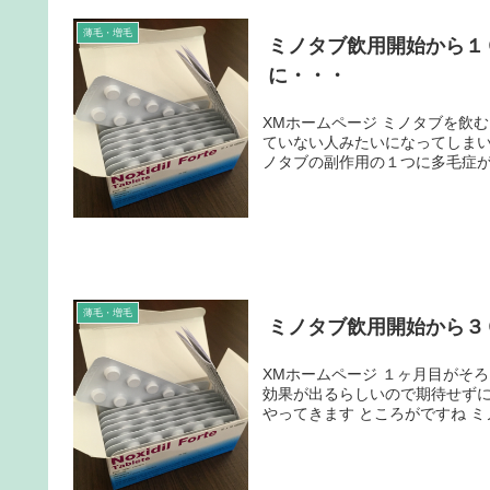
薄毛・増毛
ミノタブ飲用開始から１
に・・・
XMホームページ ミノタブを飲むと頭脂の分泌が活発になり、朝シャンをしないと夕方髪が風呂に入っ
ていない人みたいになってしまいます コタツを愛用しているので、その影響もあるかも
ノタブの副作用の１つに多毛症があ
薄毛・増毛
ミノタブ飲用開始から３
XMホームページ １ヶ月目がそろそろ終わる頃です ネットの情報では２ヶ月目から本格的なミノタブ
効果が出るらしいので期待せずにはいられません 初期脱毛さえ乗
やってき