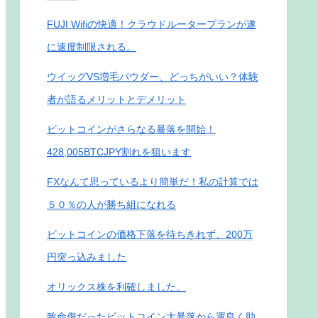
FUJI Wifiの快適！クラウドルータープランが遂
に速度制限される。
ウイッグVS増毛パウダー、どっちがいい？体験
者が語るメリットとデメリット
ビットコインがさらなる暴落を開始！
428,005BTCJPY割れを狙います
FXなんて思っているより簡単だ！私の計算では
５０％の人が勝ち組になれる
ビットコインの価格下落を待ちきれず、200万
円突っ込みました
オリックス株を利確しました。
致命傷だったビットコイン大暴落から運良く助