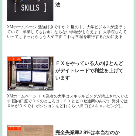
法
XMホームページ 勉強好きですか？ 世の中、大学ビジネスが流行っ
ていて、卒業してもお金にならない学歴がもらえます 大学院なんて
いってしまったらもう大変です これは学歴を取得するためにあるも
ので、繰り返しになりますがお金になりません ...
ＦＸ・株
ＦＸをやっている人のほとんど
がデイトレードで利益を上げて
います
XMホームページ ＦＸ業者の大半はスキャルピングが禁止されていま
す 国内口座でＯＫのところはＪＦＸとヒロセ通商のみです 海外では
ＸＭがＯＫです ポジションをどれくらい持てばスキャルピングにな
らないのでしょう 秒スキャは絶対にＮＧだ...
ＦＸ・株
完全失業率2.8%は本当なのか