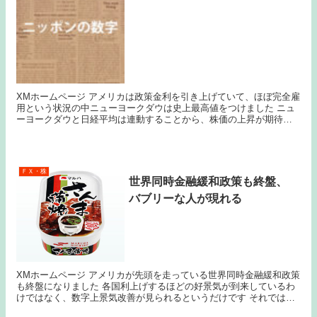
XMホームページ アメリカは政策金利を引き上げていて、ほぼ完全雇
用という状況の中ニューヨークダウは史上最高値をつけました ニュ
ーヨークダウと日経平均は連動することから、株価の上昇が期待さ
れましたがここまで無反応の状態です これではまず...
ＦＸ・株
世界同時金融緩和政策も終盤、
バブリーな人が現れる
XMホームページ アメリカが先頭を走っている世界同時金融緩和政策
も終盤になりました 各国利上げするほどの好景気が到来しているわ
けではなく、数字上景気改善が見られるというだけです それでは日
本はどうなのか、失業率が改善しても賃金が下がっ...