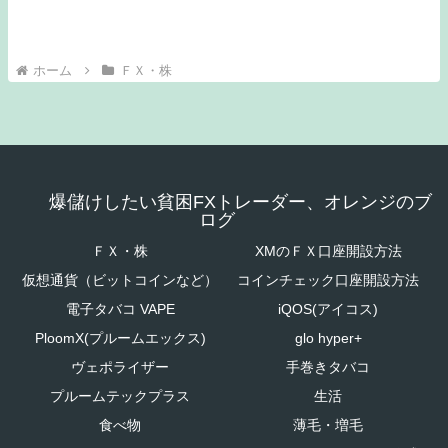
ホーム
ＦＸ・株
爆儲けしたい貧困FXトレーダー、オレンジのブ
ログ
ＦＸ・株
XMのＦＸ口座開設方法
仮想通貨（ビットコインなど）
コインチェック口座開設方法
電子タバコ VAPE
iQOS(アイコス)
PloomX(プルームエックス)
glo hyper+
ヴェポライザー
手巻きタバコ
プルームテックプラス
生活
食べ物
薄毛・増毛