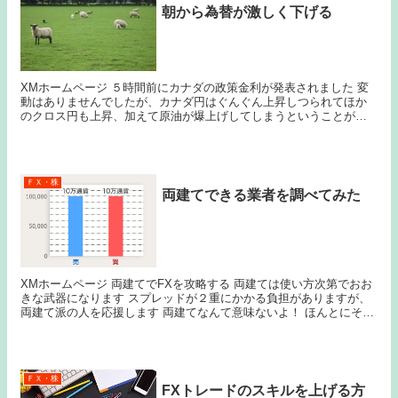
朝から為替が激しく下げる
XMホームページ ５時間前にカナダの政策金利が発表されました 変
動はありませんでしたが、カナダ円はぐんぐん上昇しつられてほか
のクロス円も上昇、加えて原油が爆上げしてしまうということがつ
い５時間前の出来事でした 朝５時に発表されたニュー...
ＦＸ・株
両建てできる業者を調べてみた
XMホームページ 両建てでFXを攻略する 両建ては使い方次第でおお
きな武器になります スプレッドが２重にかかる負担がありますが、
両建て派の人を応援します 両建てなんて意味ないよ！ ほんとにその
とおりだと思います 年明けからドル円が円...
ＦＸ・株
FXトレードのスキルを上げる方