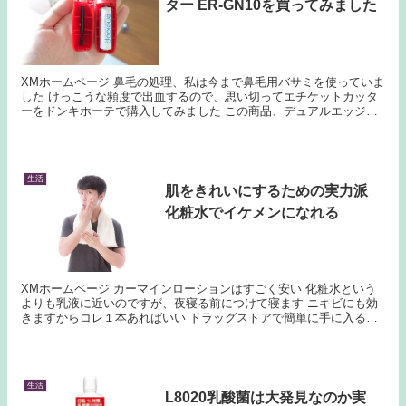
ター ER-GN10を買ってみました
XMホームページ 鼻毛の処理、私は今まで鼻毛用バサミを使っていま
した けっこうな頻度で出血するので、思い切ってエチケットカッタ
ーをドンキホーテで購入してみました この商品、デュアルエッジ刃
で上方向の毛もカットすることができます 普通...
生活
肌をきれいにするための実力派
化粧水でイケメンになれる
XMホームページ カーマインローションはすごく安い 化粧水という
よりも乳液に近いのですが、夜寝る前につけて寝ます ニキビにも効
きますからコレ１本あればいい ドラッグストアで簡単に手に入るの
がいいですね ３５０円という破格の安さなので毎...
生活
L8020乳酸菌は大発見なのか実