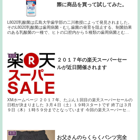
際に商品を買って試してみた。
L8020乳酸菌は広島大学歯学部の二川教授によって発見されました。
そのL8020乳酸菌は歯周病菌・むし歯菌の発育を阻止する、制菌効果
のある乳酸菌の一種で、ヒトの口腔内から５種類の歯周病菌とむし
歯菌・カンジダ菌を効果的に抑制し、口腔内環境を...
生活
２０１７年の楽天スーパーセー
ルが近日開催されます
XMホームページ ２０１７年、たぶん１回目の楽天スーパーセールの
日程が決まりました ３月４日（土）１９時スタートです 終了は３月
９日（木）１時５９分までとなっています 今回の楽天スーパーセー
ルは、久しぶりなので買いたい物があります ...
生活
お父さんのらくらくパンツ完全