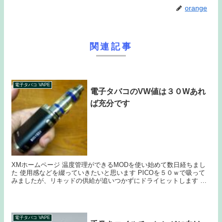
orange
関連記事
電子タバコ VAPE
電子タバコのVW値は３０Wあれ
ば充分です
XMホームページ 温度管理ができるMODを使い始めて数日経ちまし
た 使用感などを綴っていきたいと思います PICOを５０ｗで吸って
みましたが、リキッドの供給が追いつかずにドライヒットします ド
ライヒットの原因はコットンの詰め込み具合...
電子タバコ VAPE