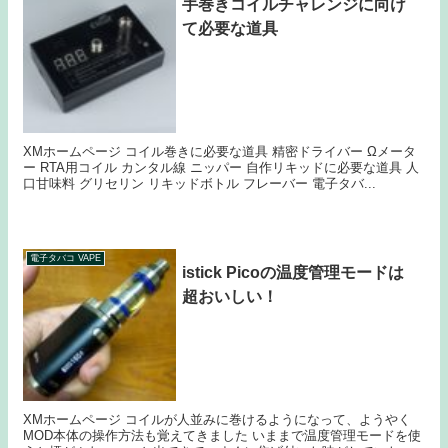
手巻きコイルチャレンジに向け
て必要な道具
XMホームページ コイル巻きに必要な道具 精密ドライバー Ωメータ
ー RTA用コイル カンタル線 ニッパー 自作リキッドに必要な道具 人
口甘味料 グリセリン リキッドボトル フレーバー 電子タバ...
電子タバコ VAPE
istick Picoの温度管理モードは
超おいしい！
XMホームページ コイルが人並みに巻けるようになって、ようやく
MOD本体の操作方法も覚えてきました いままで温度管理モードを使