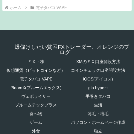
ホーム
電子タバコ VAPE
爆儲けしたい貧困FXトレーダー、オレンジのブ
ログ
ＦＸ・株
XMのＦＸ口座開設方法
仮想通貨（ビットコインなど）
コインチェック口座開設方法
電子タバコ VAPE
iQOS(アイコス)
PloomX(プルームエックス)
glo hyper+
ヴェポライザー
手巻きタバコ
プルームテックプラス
生活
食べ物
薄毛・増毛
ゲーム
パソコン・ホームページ作成
外食
独立