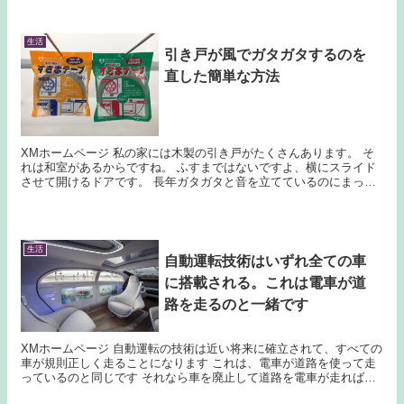
生活
引き戸が風でガタガタするのを
直した簡単な方法
XMホームページ 私の家には木製の引き戸がたくさんあります。 そ
れは和室があるからですね。 ふすまではないですよ、横にスライド
させて開けるドアです。 長年ガタガタと音を立てているのにまった
く気にせず生活してきましたが、その騒音をだん...
生活
自動運転技術はいずれ全ての車
に搭載される。これは電車が道
路を走るのと一緒です
XMホームページ 自動運転の技術は近い将来に確立されて、すべての
車が規則正しく走ることになります これは、電車が道路を使って走
っているのと同じです それなら車を廃止して道路を電車が走ればい
いわけです ガソリンが１台ずつに給油される無...