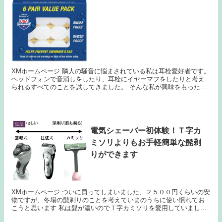
XMホームページ 隣人の騒音に悩まされている私は耳栓愛好者です。
ヘッドフォンで音消しをしたり、耳栓にイヤーマフをしたりと考え
られるすべてのことを試してきました。 そんな私が興味をもったの
がシリコン耳栓という商品です。 この商品、耳...
生活
電気シェーバー初体験！Ｔ字カ
ミソリよりもお手軽簡単な髭剃
りができます
XMホームページ ついに買ってしまいました、２５００円くらいの安
物ですが、冬場の髭剃りのことを考えていまのうちに使い慣れてお
こうと思います 私は髭が濃いのでＴ字カミソリを愛用していました
電気シェーバーだとＴ字よりも深剃りができないのでい...