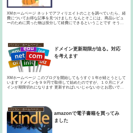
XMホームページ ネットでアフィリエイトのことを調べていたら、経
費についてお得な記事を見つけました なんとそこには、商品レビュ
ーのために買った物は按分して経費にできるということです そうい
えば、昔そんなことを聞いたことがあります こ...
パソコン・ホームページ作成
ドメイン更新期限が迫る。対応
を考えます
XMホームページ このブログを開始してもうすぐ１年が経とうとして
います ドメインを９９円で取得して始めたのですが、１０月にドメ
インが期限切れになります 更新すればいいじゃないかとお思いでし
ょうが、ドメインの更新料が3,500円します ...
パソコン・ホームページ作成
amazonで電子書籍を買ってみ
ました