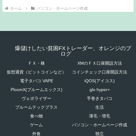
ホーム
パソコン・ホームページ作成
爆儲けしたい貧困FXトレーダー、オレンジのブ
ログ
ＦＸ・株
XMのＦＸ口座開設方法
仮想通貨（ビットコインなど）
コインチェック口座開設方法
電子タバコ VAPE
iQOS(アイコス)
PloomX(プルームエックス)
glo hyper+
ヴェポライザー
手巻きタバコ
プルームテックプラス
生活
食べ物
薄毛・増毛
ゲーム
パソコン・ホームページ作成
外食
独立