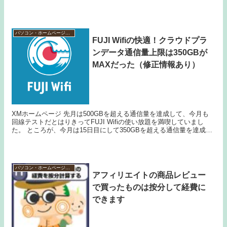
用感レビューを報告。 回線が混...
パソコン・ホームページ作成
FUJI Wifiの快適！クラウドプラ
ンデータ通信量上限は350GBが
MAXだった（修正情報あり）
XMホームページ 先月は500GBを超える通信量を達成して、今月も
回線テストだとはりきってFUJI Wifiの使い放題を満喫していまし
た。 ところが、今月は15日目にして350GBを超える通信量を達成し
てしまいお昼ごろからソフトバンク回...
パソコン・ホームページ作成
アフィリエイトの商品レビュー
で買ったものは按分して経費に
できます