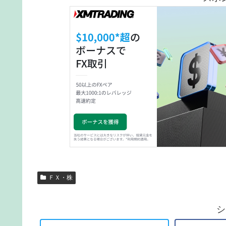
ＦＸ・株
シ