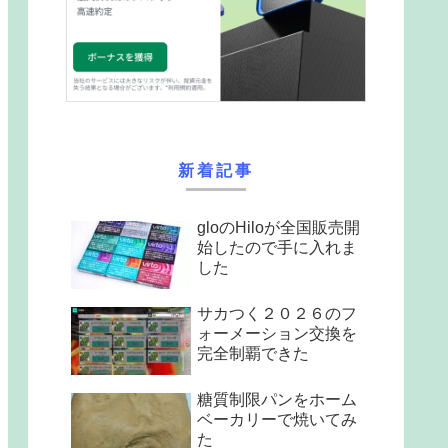
新着記事
gloのHiloが全国販売開
始したので手に入れま
した
サカつく２０２６のフ
ォーメーション交換を
完全制覇できた
糖質制限パンをホーム
ベーカリーで焼いてみ
た