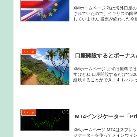
XMホームページ 私は海外口座のＸＭでＦＸトレードをしています 先週はレバレッジが２５倍に制限
されていたので、イギリスの国
していません 投票が終わ
ＦＸ・株
口座開設するとボーナス
XMホームページ まずは無料ではじめてみましょう XMというFX会社があります 海外のFX会社なんで
すけどね 口座開設するだけで30
経験することができます レバ
ＦＸ・株
MT4インジケーター「Pri
XMホームページ MT4はスプレッドを画面に表示する機能が標準搭載されていません。 そこで、イン
ジケーターを使ってメインウィ