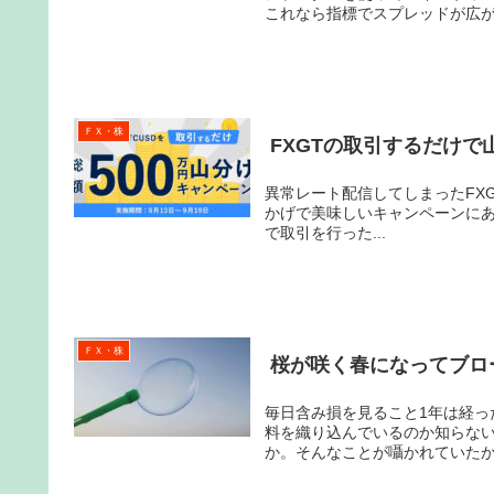
これなら指標でスプレッドが広がっ
ＦＸ・株
FXGTの取引するだけで
異常レート配信してしまったFXGTがなんか必至です。 ト
かげで美味しいキャンペーンにありつけた。 対象通貨ペア（BTCJPYもしくは
で取引を行った...
ＦＸ・株
桜が咲く春になってブロ
毎日含み損を見ること1年は経ったかな。 やっとブロードバンドタワー株が動き
料を織り込んでいるのか知らない。 政府からデータセンターの保守管理のお仕事でも貰え
か。そんなことが囁かれていたから