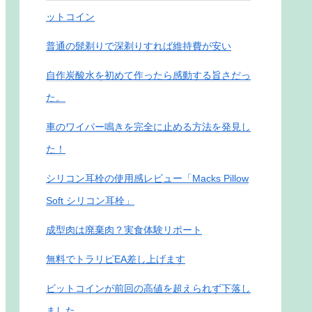
ットコイン
普通の髭剃りで深剃りすれば維持費が安い
自作炭酸水を初めて作ったら感動する旨さだっ
た。
車のワイパー鳴きを完全に止める方法を発見し
た！
シリコン耳栓の使用感レビュー「Macks Pillow
Soft シリコン耳栓」
成型肉は廃棄肉？実食体験リポート
無料でトラリピEA差し上げます
ビットコインが前回の高値を超えられず下落し
ました