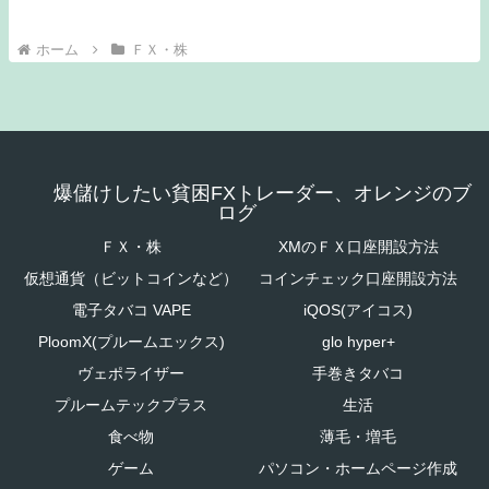
ホーム
ＦＸ・株
爆儲けしたい貧困FXトレーダー、オレンジのブ
ログ
ＦＸ・株
XMのＦＸ口座開設方法
仮想通貨（ビットコインなど）
コインチェック口座開設方法
電子タバコ VAPE
iQOS(アイコス)
PloomX(プルームエックス)
glo hyper+
ヴェポライザー
手巻きタバコ
プルームテックプラス
生活
食べ物
薄毛・増毛
ゲーム
パソコン・ホームページ作成