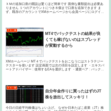
ＸＭの追加口座の開設は驚くほど簡単です 面倒な書類提出は必要あ
りません １つのアカウントにつき８個まで口座を追加できます ま
ず、既存のアカウントでXMホームページから会員ページにログイン
します 右側にあるメニューから追加口座...
ＦＸ・株
MT4でバックテストの結果が良
くても稼げないのはスプレッド
が変動するから
XMホームページ MT４でバックテストをおこなうにはストラテジー
テスターを使います 設定画面では次の項目を設定します ・エキスパ
ートアドバイザー : 使用するEAを選択します ・通貨ペア : バックテ
ストに使用する通貨ペアを選択します...
ＦＸ・株
自分年金作りに買ったはずのJT
株を放出してスッキリ！
今日の日経平均株価はちょい上げ。 なぜか日本たばこ産業（JT）株