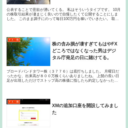
公表することで意欲が湧いてくる。 私はそういうタイプです。 10月
の株取引結果が凄まじく良いので自慢したくて公開することにしま
した。 このまま調子にのって毎日100万円を稼いでいきたい。 取引
したのはJTとブロードバンドタワーだ...
ＦＸ・株
株の含み損が凄すぎてもはやFX
どころではなくなった男はデジ
タル庁発足の日に賭けてる。
ブロードバンドタワー株（３７７６）は底打ちしました。 月曜日だ
ったかな、出来高が８００万株くらいありましたね。 上髭の長い日
足が出現しただけでストップ高の株価に指したら約定しなかった。
手持ちの現金がないから少しだけ売りたいんだよ。 ...
ＦＸ・株
XMの追加口座を開設してみまし
た