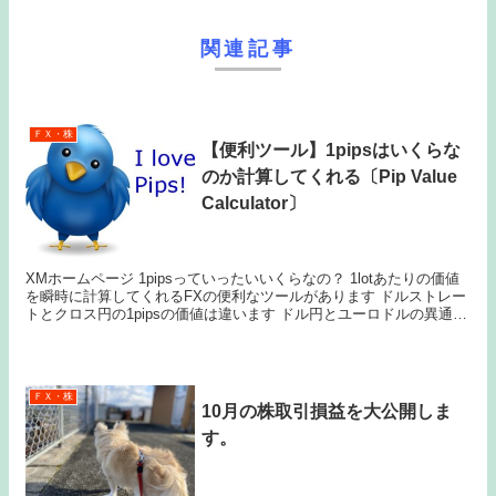
関連記事
ＦＸ・株
【便利ツール】1pipsはいくらな
のか計算してくれる〔Pip Value
Calculator〕
XMホームページ 1pipsっていったいいくらなの？ 1lotあたりの価値
を瞬時に計算してくれるFXの便利なツールがあります ドルストレー
トとクロス円の1pipsの価値は違います ドル円とユーロドルの異通貨
を両建てするとして、正確な...
ＦＸ・株
10月の株取引損益を大公開しま
す。