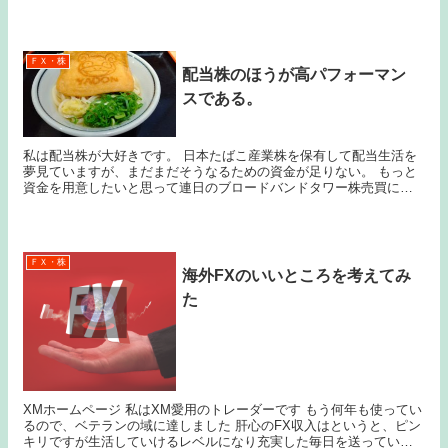
2枚入ってました。 表面が水色で塗...
ＦＸ・株
配当株のほうが高パフォーマン
スである。
私は配当株が大好きです。 日本たばこ産業株を保有して配当生活を
夢見ていますが、まだまだそうなるための資金が足りない。 もっと
資金を用意したいと思って連日のブロードバンドタワー株売買によ
って今年は300万円の利益が出てホクホク。 税金が...
ＦＸ・株
海外FXのいいところを考えてみ
た
XMホームページ 私はXM愛用のトレーダーです もう何年も使ってい
るので、ベテランの域に達しました 肝心のFX収入はというと、ピン
キリですが生活していけるレベルになり充実した毎日を送っていま