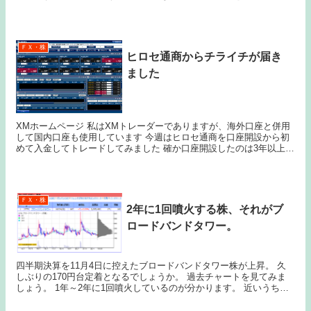
す 明日のことは分からないのが専業FXトレ...
ＦＸ・株
ヒロセ通商からチライチが届き
ました
XMホームページ 私はXMトレーダーでありますが、海外口座と併用
して国内口座も使用しています 今週はヒロセ通商を口座開設から初
めて入金してトレードしてみました 確か口座開設したのは3年以上前
で、いまごろ使ってみたのは通称チライチと呼ば...
ＦＸ・株
2年に1回噴火する株、それがブ
ロードバンドタワー。
四半期決算を11月4日に控えたブロードバンドタワー株が上昇。 久
しぶりの170円台定着となるでしょうか。 過去チャートを見てみま
しょう。 1年～2年に1回噴火しているのが分かります。 近いうちに
爆上げ開始となるかもしれません。 ...