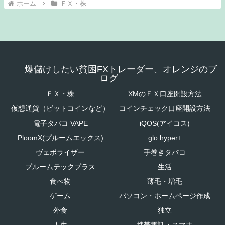
ホーム
ＦＸ・株
爆儲けしたい貧困FXトレーダー、オレンジのブ
ログ
ＦＸ・株
XMのＦＸ口座開設方法
仮想通貨（ビットコインなど）
コインチェック口座開設方法
電子タバコ VAPE
iQOS(アイコス)
PloomX(プルームエックス)
glo hyper+
ヴェポライザー
手巻きタバコ
プルームテックプラス
生活
食べ物
薄毛・増毛
ゲーム
パソコン・ホームページ作成
外食
独立
人生
携帯電話・スマホ