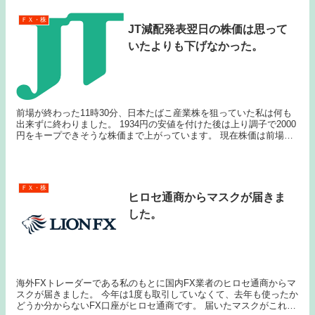
ＦＸ・株
JT減配発表翌日の株価は思って
いたよりも下げなかった。
前場が終わった11時30分、日本たばこ産業株を狙っていた私は何も
出来ずに終わりました。 1934円の安値を付けた後は上り調子で2000
円をキープできそうな株価まで上がっています。 現在株価は前場終
了時点で1997円です。 前日比率-7...
ＦＸ・株
ヒロセ通商からマスクが届きま
した。
海外FXトレーダーである私のもとに国内FX業者のヒロセ通商からマ
スクが届きました。 今年は1度も取引していなくて、去年も使ったか
どうか分からないFX口座がヒロセ通商です。 届いたマスクがこれ。