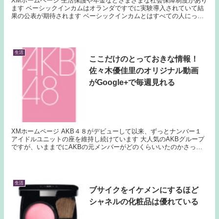
XMホームページ 生活保護や年金などさまざまな社会保障制度があり
ます ベーシックインカムはオランダですでに実験導入されていて結
果の公表が期待されます ベーシックインカムとはすべての人にっ最
低限必要な生活費を無条件で支給するものです ...
生活
ここだけのとっておきな情報！
佐々木優佳里のオリジナル動画
がGoogle+で毎週見れる
XMホームページ AKB４８がデビューして以来、ずっとナンバー１
アイドルユニットの座を維持し続けています 大人気のAKBグループ
ですが、いままでにAKBの元メンバーがどのくらいいたのかさっぱ
りわからないです 同じユニットのメンバーでも...
生活
ブサイクをイケメンにするほど
シャネルの化粧品は優れている