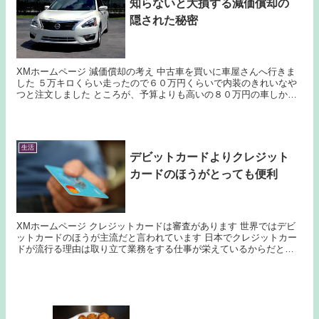
知らないと大損する減価償却の
隠された秘密
XMホームページ 減価償却の考え 中古車を買いに車屋さんへ行きま
した ５万キロくらい走ったので６０万円くらいで内装のきれいなや
つと注文しました ところが、予算よりも高いの８０万円の車しか手
に入らないとのこと ここで減価償却してみましょ...
生活
デビットカードよりクレジット
カードのほうがとっても便利
XMホームページ クレジットカードは審査があります 世界ではデビ
ットカードのほうが主流だと言われています 日本でクレジットカー
ドが流行る理由は取り立て業務をする仕事が栄えているからだと思
います 支払日までにお金を用意すればいいのですが、...