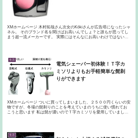
XMホームページ 木村拓哉さん次女のKōkiさんが広告塔になったシャ
ネル。 そのブランド名を聞けばお高いんでしょ？と誰もが思ってし
まう超一流メーカーです。 実際にはそんなにお高いわけではないの
でしょうけど、私が手を出せるのは1万円以下...
生活
電気シェーバー初体験！Ｔ字カ
ミソリよりもお手軽簡単な髭剃
りができます
XMホームページ ついに買ってしまいました、２５００円くらいの安
物ですが、冬場の髭剃りのことを考えていまのうちに使い慣れてお
こうと思います 私は髭が濃いのでＴ字カミソリを愛用していました
電気シェーバーだとＴ字よりも深剃りができないのでい...
生活