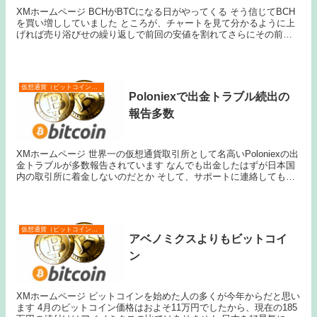
XMホームページ BCHがBTCになる日がやってくる そう信じてBCH
を買い増ししていました ところが、チャートを見て分かるように上
げれば売り浴びせの繰り返しで前回の安値を割れてさらにその前に
ある安値を目指す展開 さきほど、ようやく...
仮想通貨（ビットコインなど）
Poloniexで出金トラブル続出の
報告多数
XMホームページ 世界一の仮想通貨取引所として名高いPoloniexの出
金トラブルが多数報告されています なんでも出金したはずが日本国
内の取引所に着金しないのだとか そして、サポートに連絡しても対
応してもらえないという最悪の事態になり...
仮想通貨（ビットコインなど）
アベノミクスよりもビットコイ
ン
XMホームページ ビットコインを始めた人の多くが今年からだと思い
ます 4月のビットコイン価格はおよそ11万円でしたから、現在の185