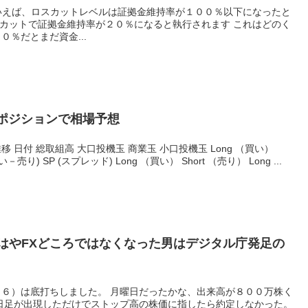
％だとまだ資金...
円ポジションで相場予想
 （買い）
売り) SP (スプレッド) Long （買い） Short （売り） Long ...
はやFXどころではなくなった男はデジタル庁発足の
 月曜日だったかな、出来高が８００万株く