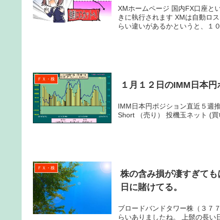
XMホームページ 国内FX口座といえば、ロスカットレベルは証拠金維持率が１００％以下になったと
きに執行されます XMは自動ロスカットで証拠金維持率が２０％になると執行されます これはどのく
らい違いがあるかというと、１００
ＦＸ・株
１月１２日のIMM日本
IMM日本円ポジション直近５週推移 日付 総取組高 大口投機玉 商業玉 小口投機玉 Long
Short （売り） 投機玉ネット (買い－
ＦＸ・株
株の含み損が凄すぎても
日に賭けてる。
ブロードバンドタワー株（３７７６）は底打ちしました。
らいありましたね。 上髭の長い日足が出現しただけでストップ高の株価に指したら約定しなかった。