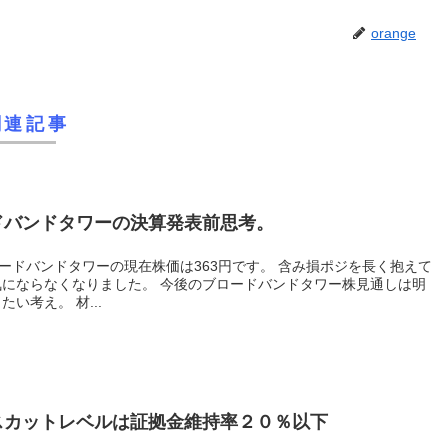
orange
関連記事
ードバンドタワーの決算発表前思考。
ドタワーの現在株価は363円です。 含み損ポジを長く抱えて
 今後のブロードバンドタワー株見通しは明
るいと思うので長期保有していきたい考え。 材...
スカットレベルは証拠金維持率２０％以下