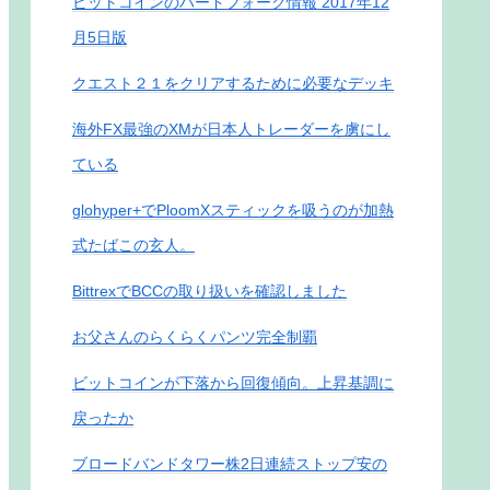
ビットコインのハードフォーク情報 2017年12
月5日版
クエスト２１をクリアするために必要なデッキ
海外FX最強のXMが日本人トレーダーを虜にし
ている
glohyper+でPloomXスティックを吸うのが加熱
式たばこの玄人。
BittrexでBCCの取り扱いを確認しました
お父さんのらくらくパンツ完全制覇
ビットコインが下落から回復傾向。上昇基調に
戻ったか
ブロードバンドタワー株2日連続ストップ安の