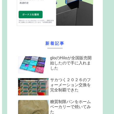
新着記事
gloのHiloが全国販売開
始したので手に入れま
した
サカつく２０２６のフ
ォーメーション交換を
完全制覇できた
糖質制限パンをホーム
ベーカリーで焼いてみ
た