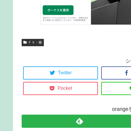
ＦＸ・株
シ
Twitter
Pocket
oran