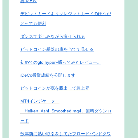
器 MHW
デビットカードよりクレジットカードのほうが
とっても便利
ダンスで楽しみながら痩せられる
ビットコイン暴落の底を当てて見せる
初めてのglo hyper+吸ってみたレビュー。
iDeCo投資成績を公開します
ビットコインが底を脱出して急上昇
MT4インジケーター
「Heiken_Ashi_Smoothed.mq4」無料ダウンロ
ード
数年前に熱い取引をしてたブロードバンドタワ