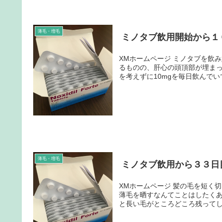
薄毛・増毛
ミノタブ飲用開始から１
XMホームページ ミノタブを飲み始めてからもう５ヶ月が過ぎました 髪の毛はフサフサになりつつあ
るものの、肝心の頭頂部が埋まっていきません ここからは時間がかか
を考えずに10mgを毎日飲んでいて
薄毛・増毛
ミノタブ飲用から３３日
XMホームページ 髪の毛を短く切りました 散髪はセルフカットをここ数年続けています 床屋にいって
薄毛を晒すなんてことはしたく