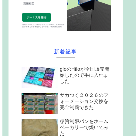
新着記事
gloのHiloが全国販売開
始したので手に入れま
した
サカつく２０２６のフ
ォーメーション交換を
完全制覇できた
糖質制限パンをホーム
ベーカリーで焼いてみ
た