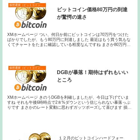
仮想通貨（ビットコインなど）
ビットコイン価格80万円の到達
が驚愕の速さ
XMホームページ つい、何日か前にビットコインは70万円をつけた
ばかりでしたが、もう80万円に到達しました 最近はもう買う気もな
くてチャートをたまに確認している程度なんですね まさか80万円台
で買い向かうわけにもいきませんから、こうな...
仮想通貨（ビットコインなど）
DGBが暴落！期待はずれもいい
ところ
XMホームページ きのうDGBを利確しましたが、今日は下げていま
すね それも午後6時時点で2８%ダウンという信じられない暴落っぷ
りです まさかのレート変動に思わずガッツポーズして喜びます 損し
ないで良かったと、トレーダーとしての嗅覚...
１２月のビットコインハードフォー