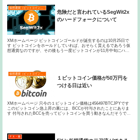
仮想通貨（ビットコインなど）
危険だと言われているSegWit2x
のハードフォークについて
XMホームページ ビットコインゴールドが誕生するのは10月25日で
す ビットコインをホールドしていれば、おそらく貰えるであろう仮
想通貨なのですが、その後もう一度ビットコインが11月中旬にハー
ドフォークされることが分かっています そのと...
仮想通貨（ビットコインなど）
１ビットコイン価格が50万円を
つける日は近い
XMホームページ 只今の１ビットコイン価格は456497BTCJPYです
このビットコイン急上昇の裏には、BCCが付与されたことにありま
す 付与されたBCCを売ってビットコインを買う動きなんだそうで、
調整下げがあるにしても近いうちに５...
ＦＸ・株