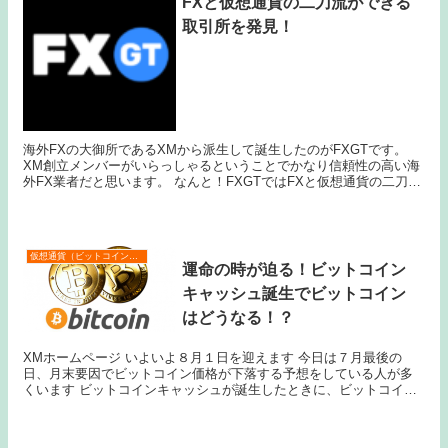
FXと仮想通貨の二刀流ができる
取引所を発見！
海外FXの大御所であるXMから派生して誕生したのがFXGTです。
XM創立メンバーがいらっしゃるということでかなり信頼性の高い海
外FX業者だと思います。 なんと！FXGTではFXと仮想通貨の二刀流
ができるではありませんか。 これこそ私...
仮想通貨（ビットコインなど）
運命の時が迫る！ビットコイン
キャッシュ誕生でビットコイン
はどうなる！？
XMホームページ いよいよ８月１日を迎えます 今日は７月最後の
日、月末要因でビットコイン価格が下落する予想をしている人が多
くいます ビットコインキャッシュが誕生したときに、ビットコイン
価格はどうなるでしょうか 万が一、暴騰なんてこと...